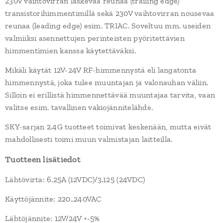
230V vaihtovirran laskevaa reunaa (trailing edge)
transistorihimmentimillä sekä 230V vaihtovirran nousevaa
reunaa (leading edge) esim. TRIAC. Soveltuu mm. useiden
valmiiksi asennettujen perinteisten pyöritettävien
himmentimien kanssa käytettäväksi.
Mikäli käytät 12V-24V RF-himmennystä eli langatonta
himmennystä, joka tulee muuntajan ja valonauhan väliin.
Silloin ei erillistä himmennettävää muuntajaa tarvita, vaan
valitse esim. tavallinen vakiojännitelähde.
SKY-sarjan 2.4G tuotteet toimivat keskenään, mutta eivät
mahdollisesti toimi muun valmistajan laitteilla.
Tuotteen lisätiedot
Lähtövirta: 6.25A (12VDC)/3.125 (24VDC)
Käyttöjännite: 220..240VAC
Lähtöjännite: 12V/24V +-5%