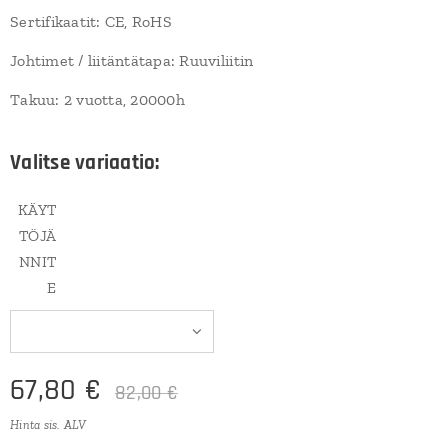
Sertifikaatit: CE, RoHS
Johtimet / liitäntätapa: Ruuviliitin
Takuu: 2 vuotta, 20000h
Valitse variaatio:
KÄYT
TÖJÄ
NNIT
E
67,80
€
82,00
€
Hinta sis. ALV