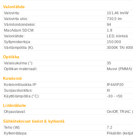
Valonlähde
Valovirta:
101,46 lm/W
Valovirta ulos:
730,5 lm
Värintoistoindeksi:
94
MacAdam SDCM:
1.8
Valonlähde:
LED, kiinteä
Syttymiskertoja:
150 000
Värilämpötila (K):
3000K TAI 4000
Optiikka
Valaisukulma (°):
35
Optiikan materiaali:
Muovi (PMMA)
Kotelointi
Kotelointiluokka IP:
IP44/IP20
Suojausluokitus:
III
Käyttölämpötila (°C):
-30 - +50
Liitäntälaite
Ohjaustavat:
On/Off, TRIAC (L
Sähkötekniset tiedot & kytkentä
Teho (W):
7.2
Kytkentätapa:
Pikaliitin (ketjute