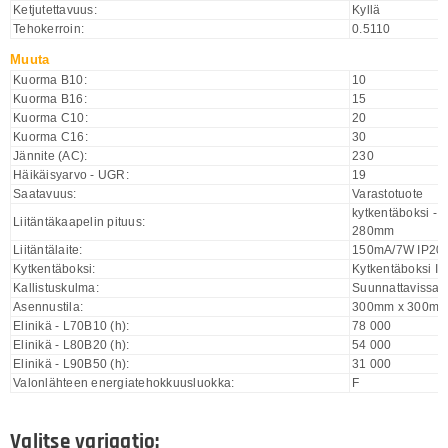
Ketjutettavuus:
Kyllä
Tehokerroin:
0.5110
Muuta
Kuorma B10:
10
Kuorma B16:
15
Kuorma C10:
20
Kuorma C16:
30
Jännite (AC):
230
Häikäisyarvo - UGR:
19
Saatavuus:
Varastotuote
kytkentäboksi - li
Liitäntäkaapelin pituus:
280mm
Liitäntälaite:
150mA/7W IP20
Kytkentäboksi:
Kytkentäboksi I
Kallistuskulma:
Suunnattavissa,
Asennustila:
300mm x 300mm
Elinikä - L70B10 (h):
78 000
Elinikä - L80B20 (h):
54 000
Elinikä - L90B50 (h):
31 000
Valonlähteen energiatehokkuusluokka:
F
Valitse variaatio: