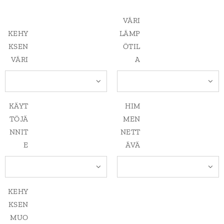
VÄRI
KEHY
LÄMP
KSEN
ÖTIL
VÄRI
A
KÄYT
HIM
TÖJÄ
MEN
NNIT
NETT
E
ÄVÄ
KEHY
KSEN
MUO