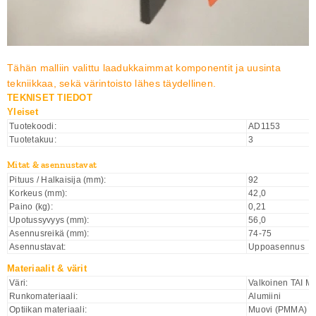
Tähän malliin valittu laadukkaimmat komponentit ja uusinta
tekniikkaa, sekä värintoisto lähes täydellinen.
TEKNISET TIEDOT
Yleiset
Tuotekoodi:
AD1153
Tuotetakuu:
3
Mitat & asennustavat
Pituus / Halkaisija (mm):
92
Korkeus (mm):
42,0
Paino (kg):
0,21
Upotussyvyys (mm):
56,0
Asennusreikä (mm):
74-75
Asennustavat:
Uppoasennus
Materiaalit & värit
Väri:
Valkoinen TAI M
Runkomateriaali:
Alumiini
Optiikan materiaali:
Muovi (PMMA)