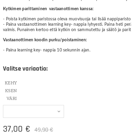
Kytkimen parittaminen vastaanottimen kanssa:
- Poista kytkimen paristossa oleva muovisuoja tai lisää nappiparisto
- Paina vastaanottimen learning key- nappia lyhyesti. Paina heti perää
valmis. Punainen kertoo että kytkin on sammutettu ja säätö ja paritus
Vastaanottimen koodin purku/poistaminen:
- Paina learning key- nappia 10 sekunnin ajan.
Valitse variaatio:
KEHY
KSEN
VÄRI
37,00
€
49,90
€