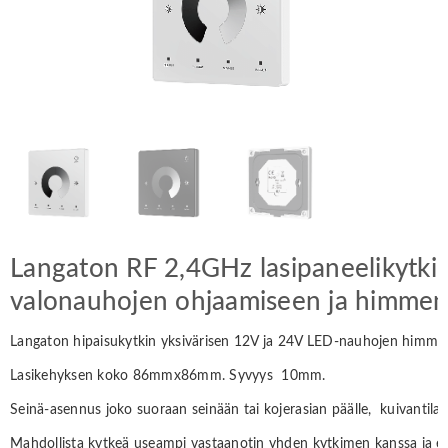
Langaton RF 2,4GHz lasipaneelikytkin
valonauhojen ohjaamiseen ja himme
Langaton hipaisukytkin yksivärisen 12V ja 24V LED-nauhojen himmen
Lasikehyksen koko 86mmx86mm. Syvyys 10mm.
Seinä-asennus joko suoraan seinään tai kojerasian päälle, kuivantil
Mahdollista kytkeä useampi vastaanotin yhden kytkimen kanssa ja er