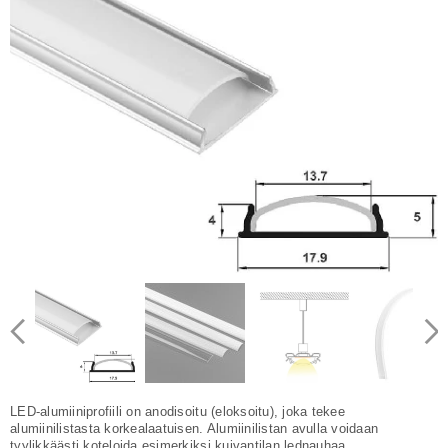
LED-alumiiniprofiili on anodisoitu (eloksoitu), joka tekee
alumiinilistasta korkealaatuisen. Alumiinilistan avulla voidaan
tyylikkäästi koteloida esimerkiksi kuivantilan lednauhaa