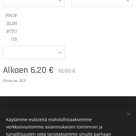
PROF
IILIN
PITU
US
Alkaen
6,20
€
10,90
€
Hinta sis. ALV
Käytämme evästeitä mahdollistaaksemme
verkkosivustomme asianmukaisen toiminnan ja
turvallisuuden sekä tarjotaksemme sinulle parhaan
Evästeet