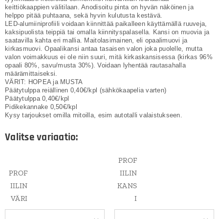
keittiökaappien välitilaan. Anodisoitu pinta on hyvän näköinen ja
helppo pitää puhtaana, sekä hyvin kulutusta kestävä.
LED-alumiiniprofiili voidaan kiinnittää paikalleen käyttämällä ruuveja,
kaksipuolista teippiä tai omalla kiinnityspalasella. Kansi on muovia ja
saatavilla kahta eri mallia. Maitolasimainen, eli opaalimuovi ja
kirkasmuovi. Opaalikansi antaa tasaisen valon joka puolelle, mutta
valon voimakkuus ei ole niin suuri, mitä kirkaskansisessa (kirkas 96%
opaali 80%, savu/musta 30%). Voidaan lyhentää rautasahalla
määrämittaiseksi.
VÄRIT: HOPEA ja MUSTA
Päätytulppa reiällinen 0,40€/kpl (sähkökaapelia varten)
Päätytulppa 0,40€/kpl
Pidikekannake 0,50€/kpl
Kysy tarjoukset omilla mitoilla, esim autotalli valaistukseen.
Valitse variaatio:
PROF
PROF
IILIN
IILIN
KANS
VÄRI
I