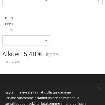
PROF
IILIN
PITU
US
Alkaen
5,40
€
10,90
€
Hinta sis. ALV
Käytämme evästeitä mahdollistaaksemme
verkkosivustomme asianmukaisen toiminnan ja
turvallisuuden sekä tarjotaksemme sinulle parhaan
Evästeet