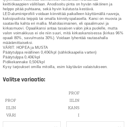
keittiökaappien välitilaan. Anodisoitu pinta on hyvän näköinen ja
helppo pitää puhtaana, sekä hyvin kulutusta kestävä.
LED-alumiiniprofiili voidaan kiinnittää paikalleen käyttämällä ruuveja,
kaksipuolista teippiä tai omalla kiinnityspalasella. Kansi on muovia ja
saatavilla kahta eri mallia. Maitolasimainen, eli opaalimuovi ja
kirkasmuovi. Opaalikansi antaa tasaisen valon joka puolelle, mutta
valon voimakkuus ei ole niin suuri, mitä kirkaskansisessa (kirkas 96%
opaali 80%, savu/musta 30%). Voidaan lyhentää rautasahalla
määrämittaiseksi.
VÄRIT: HOPEA ja MUSTA
Päätytulppa reiällinen 0,40€/kpl (sähkökaapelia varten)
Päätytulppa 0,40€/kpl
Pidikekannake 0,50€/kpl
Kysy tarjoukset omilla mitoilla, esim käytävän valaistukseen.
Valitse variaatio:
PROF
PROF
IILIN
IILIN
KANS
VÄRI
I