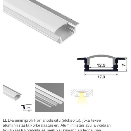
LED-alumiiniprofiili on anodisoitu (eloksoitu), joka tekee
alumiinilistasta korkealaatuisen. Alumiinilistan avulla voidaan
tyylikkäästi koteloida esimerkiksi kuivantilan lednauhaa