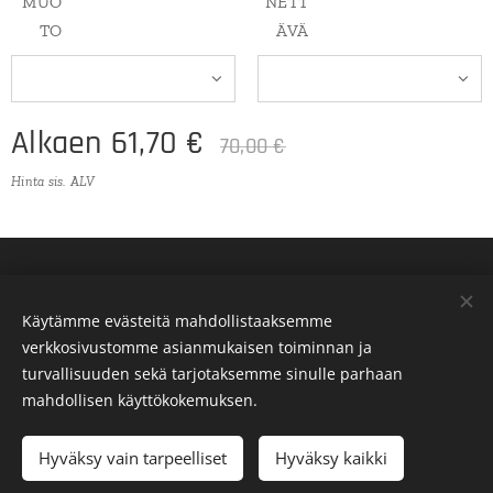
MUO
NETT
TO
ÄVÄ
Alkaen
61,70
€
70,00
€
Hinta sis. ALV
Käytämme evästeitä mahdollistaaksemme
verkkosivustomme asianmukaisen toiminnan ja
turvallisuuden sekä tarjotaksemme sinulle parhaan
Evästeet
mahdollisen käyttökokemuksen.
Lisää ostoskoriin
Hyväksy vain tarpeelliset
Hyväksy kaikki