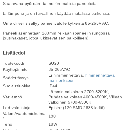
Saatavana pyöreän- tai neliön mallisia paneeleita.
Ei lämpene ja on turvallinen käyttää matalissa paikoissa.
Oma driver sisältyy paneelivalolle kytkentä 85-265V AC
.
Paneeli asennetaan 280mm reikään (paneelin rungossa
jousihakaset, jotka lukitsevat sen paikoilleen).
Lisätiedot
Tuotekoodi
SU20
Käyttöjännite
85-265VAC
Ei himmennettävä,
himmennettävä
Säädettävyys
malli erikseen
Suojausluokka
IP44
Lämmin valkoinen 2700-3200K,
Värilämpö
Puhdas valkoinen 4000-4500K, Viileän
valkoinen 5700-6500K
Led-valmistaja
Epistar (120 SMD 2835 lediä)
Valon Avautumiskulma
180
°
Teho
18W