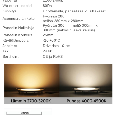
Valovirta
2160-2400Lm
Värintoistoindeksi
80Ra
Kiinnitys
Upottamalla, paneelissa jousihakaset
Pyöreän 280mm,
Asennusreiän koko
neliön 280mm x 280mm
Pyöreän 300mm, neliö 300mm x
Paneelin Halkaisija
300mm (näkyviin jäävä kaulus)
Paneelin Korkeus
25mm
Käyttölämpötila
-20 +50°C
Johtimet
Driverista 10 cm
Takuu
24 kk
Sertifiointi
CE ja RoHS